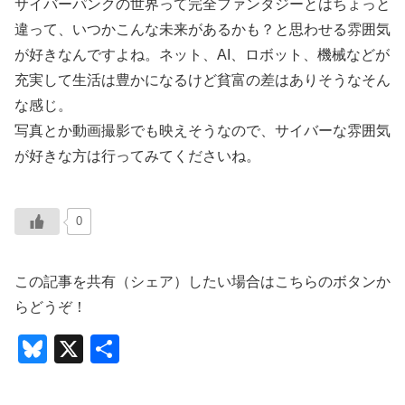
サイバーパンクの世界って完全ファンタジーとはちょっと
違って、いつかこんな未来があるかも？と思わせる雰囲気
が好きなんですよね。ネット、AI、ロボット、機械などが
充実して生活は豊かになるけど貧富の差はありそうなそん
な感じ。
写真とか動画撮影でも映えそうなので、サイバーな雰囲気
が好きな方は行ってみてくださいね。
0
この記事を共有（シェア）したい場合はこちらのボタンか
らどうぞ！
Bl
X
共
u
有