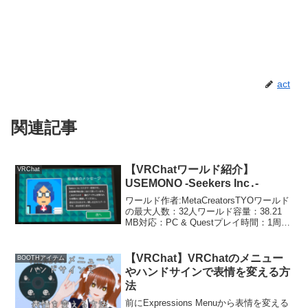
act
関連記事
【VRChatワールド紹介】
VRChat
USEMONO -Seekers Inc․-
ワールド作者:MetaCreatorsTYOワールド
の最大人数：32人ワールド容量：38.21
MB対応：PC & Questプレイ時間：1周約
5分ワールドのリンクはこちら制限時間内
に家の中にある失せ物を探すシンプルな
宝探しのゲームワールド...
【VRChat】VRChatのメニュー
BOOTHアイテム
やハンドサインで表情を変える方
法
前にExpressions Menuから表情を変える