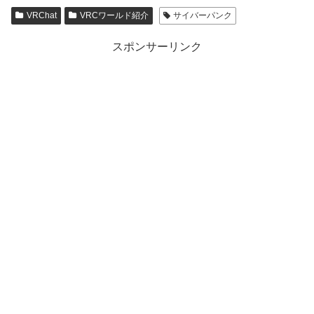
e
VRChat
VRCワールド紹介
サイバーパンク
sk
y
スポンサーリンク