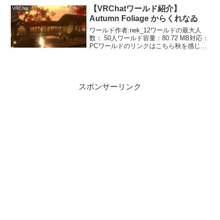
テストの部屋があるアバターテストワ...
【VRChatワールド紹介】
VRChat
Autumn Foliage からくれなゐ
ワールド作者:nek_12ワールドの最大人
数： 50人ワールド容量：80.72 MB対応：
PCワールドのリンクはこちら秋を感じる
和風な落ち着いたワールドです。ワール
ドにはTopazChatや動画プレイヤーもあ
ります。あとはBloomの設定も...
スポンサーリンク