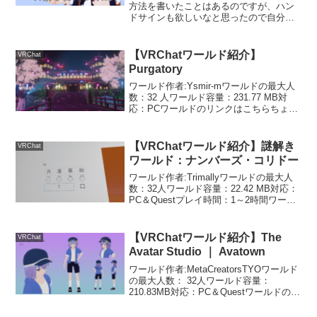
方法を書いたことはあるのですが、ハン
ドサインも欲しいなと思ったので自分用
にFXレイヤーとメニューとパラメーター
をまとめたものを作りました。こちらで
無料配布しているので、これを使って表
【VRChatワールド紹介】
VRChat
情メニ...
Purgatory
ワールド作者:Ysmir-mワールドの最大人
数：32 人ワールド容量：231.77 MB対
応：PCワールドのリンクはこちらちょっ
と幻想的な日本の繁華街のような雰囲気
のワールドです。サムネにつられて見に
行ってみたのですが、最初は暗くて静か
【VRChatワールド紹介】謎解き
VRChat
な公...
ワールド：ナンバーズ・コリドー
ワールド作者:Trimallyワールドの最大人
数：32人ワールド容量：22.42 MB対応：
PC＆Questプレイ時間：1～2時間ワール
ドのリンクはこちら答えはすべて数字で
入力する謎解きワールドです。ギミック
はローカルです。QvPenで書い...
【VRChatワールド紹介】The
VRChat
Avatar Studio ｜ Avatown
ワールド作者:MetaCreatorsTYOワールド
の最大人数： 32人ワールド容量：
210.83MB対応：PC＆Questワールドのリ
ンクはこちらアバターの写真が撮れた
り、アバターフィギュアやライティング