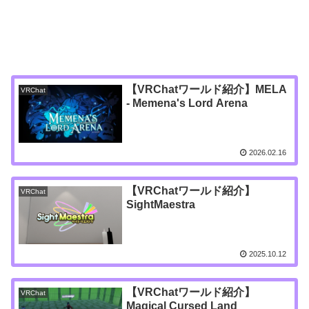
【VRChatワールド紹介】MELA
VRChat
- Memena's Lord Arena
2026.02.16
【VRChatワールド紹介】
VRChat
SightMaestra
2025.10.12
【VRChatワールド紹介】
VRChat
Magical Cursed Land