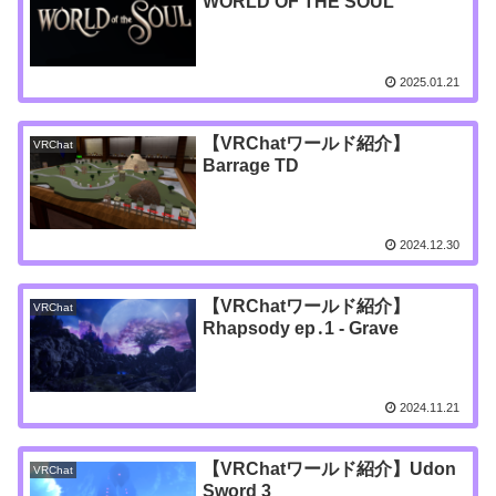
WORLD OF THE SOUL
2025.01.21
【VRChatワールド紹介】
VRChat
Barrage TD
2024.12.30
【VRChatワールド紹介】
VRChat
Rhapsody ep․1 - Grave
2024.11.21
【VRChatワールド紹介】Udon
VRChat
Sword 3