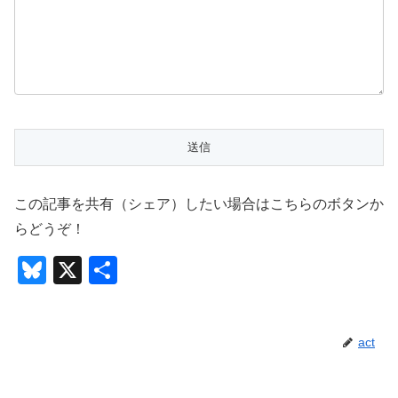
この記事を共有（シェア）したい場合はこちらのボタンか
らどうぞ！
Bl
X
共
u
有
e
act
sk
y