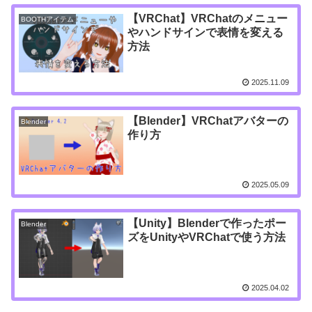
【VRChat】VRChatのメニュー
BOOTHアイテム
やハンドサインで表情を変える
方法
2025.11.09
【Blender】VRChatアバターの
Blender
作り方
2025.05.09
【Unity】Blenderで作ったポー
Blender
ズをUnityやVRChatで使う方法
2025.04.02