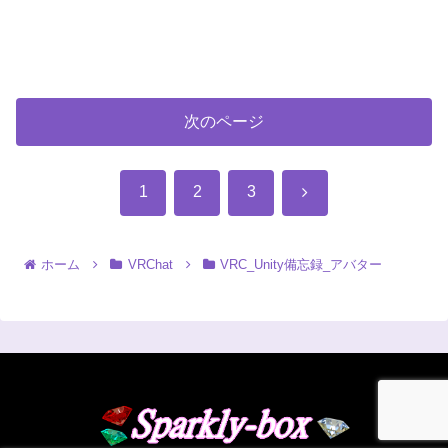
次のページ
次
1
2
3
へ
ホーム
VRChat
VRC_Unity備忘録_アバター