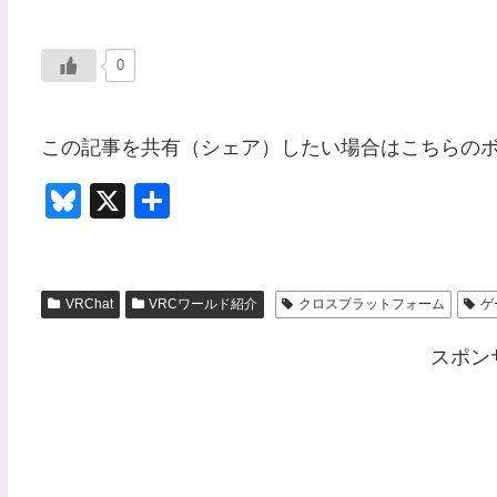
0
この記事を共有（シェア）したい場合はこちらの
Bl
X
共
u
有
e
sk
VRChat
VRCワールド紹介
クロスプラットフォーム
ゲ
y
スポン