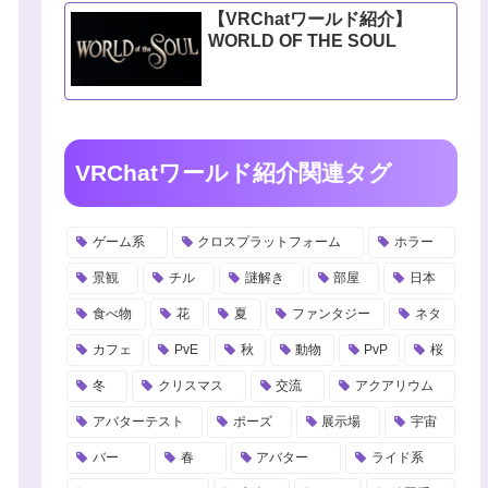
【VRChatワールド紹介】
WORLD OF THE SOUL
VRChatワールド紹介関連タグ
ゲーム系
クロスプラットフォーム
ホラー
景観
チル
謎解き
部屋
日本
食べ物
花
夏
ファンタジー
ネタ
カフェ
PvE
秋
動物
PvP
桜
冬
クリスマス
交流
アクアリウム
アバターテスト
ポーズ
展示場
宇宙
バー
春
アバター
ライド系