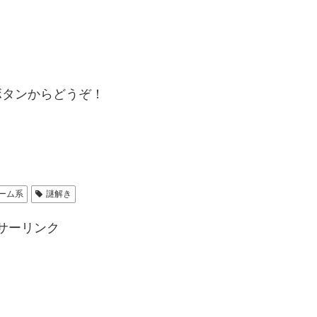
ボタンからどうぞ！
ーム系
謎解き
サーリンク