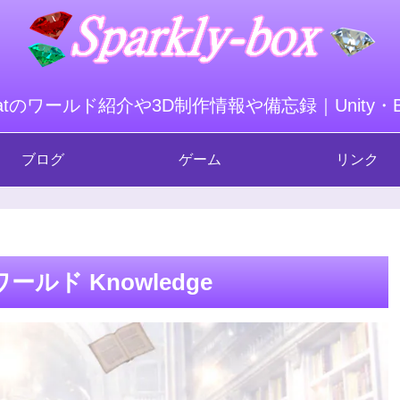
hatのワールド紹介や3D制作情報や備忘録｜Unity・Ble
ブログ
ゲーム
リンク
ルド Knowledge