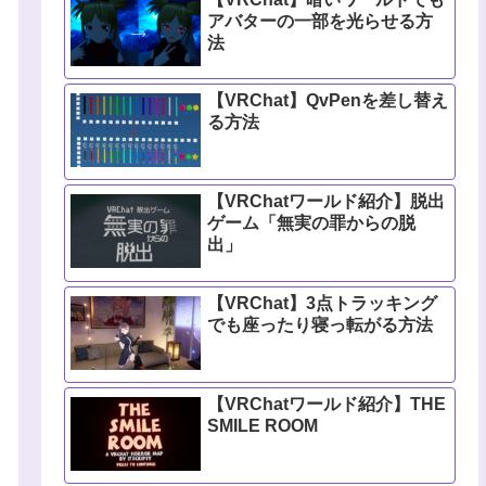
アバターの一部を光らせる方
法
【VRChat】QvPenを差し替え
る方法
【VRChatワールド紹介】脱出
ゲーム「無実の罪からの脱
出」
【VRChat】3点トラッキング
でも座ったり寝っ転がる方法
【VRChatワールド紹介】THE
SMILE ROOM