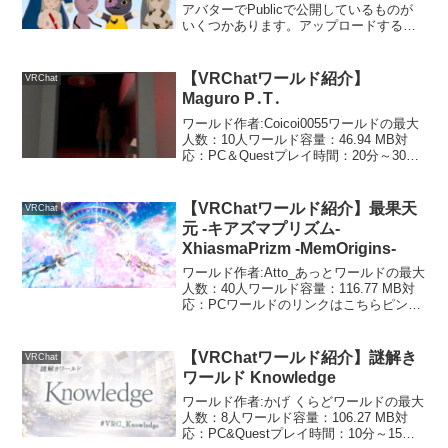
アバターでPublicで公開しているものが
いくつかあります。アップロードする手
間を考えたらpublicで公開してるものをそ
のまま使えばいいと思ったので、そのア
バターのURLをここに貼って...
【VRChatワールド紹介】
VRChat
Maguro P․T․
ワールド作者:Coicoi0055ワールドの最大
人数：10人ワールド容量：46.94 MB対
応：PC＆Questプレイ時間：20分～30分
ワールドのリンクはこちら同じような景
色の暗い部屋を進んでいくと何やら不気
味な雰囲気に…あのマグロの人の...
【VRChatワールド紹介】最果天
VRChat
元 -キアズマプリズム-
XhiasmaPrizm -MemOrigins-
ワールド作者:Atto_あっとワールドの最大
人数：40人ワールド容量：116.77 MB対
応：PCワールドのリンクはこちらピンク
と水色で左右の色が別れており、花やパ
ーティクルが幻想的で美しい景観ワール
ドです。個人的に好きなワールド作者、
【VRChatワールド紹介】謎解き
VRChat
At...
ワールド Knowledge
ワールド作者:かげ くらどワールドの最大
人数：8人ワールド容量：106.27 MB対
応：PC&Questプレイ時間：10分～15分