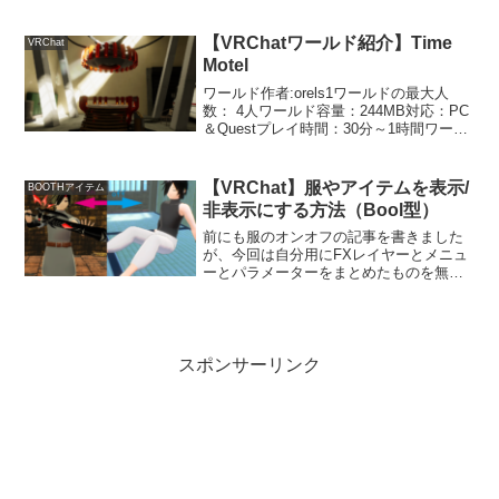
ワールドのリンクはこちら難しい「知
識」は必要ない、難易度は易しめの「ち
しき」に関する謎解きワールドです。こ
【VRChatワールド紹介】Time
VRChat
のワ...
Motel
ワールド作者:orels1ワールドの最大人
数： 4人ワールド容量：244MB対応：PC
＆Questプレイ時間：30分～1時間ワール
ドのリンクはこちらタイムマシンを起動
させるために謎を解いていく謎解きワー
ルドです。謎解きの難易度はそれほどで
【VRChat】服やアイテムを表示/
BOOTHアイテム
も...
非表示にする方法（Bool型）
前にも服のオンオフの記事を書きました
が、今回は自分用にFXレイヤーとメニュ
ーとパラメーターをまとめたものを無料
配布しましたので、それを使ったアイテ
ムのオンオフのやり方を説明します。こ
んな感じでメニューからアイテムのオン
オフを切り替えることが...
スポンサーリンク