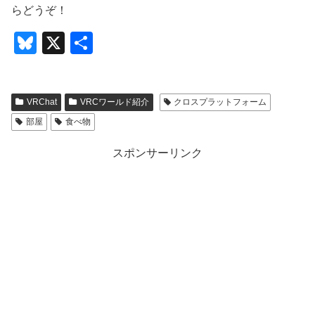
らどうぞ！
Bl
X
共
u
有
e
VRChat
VRCワールド紹介
クロスプラットフォーム
sk
部屋
食べ物
y
スポンサーリンク