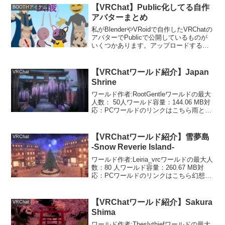
謎解きワールドです。ステージは全部で
【VRChat】Public化してる自作
BOOTHアイテム
5...
アバターまとめ
私がBlenderやVRoidで自作したVRChatの
アバターでPublicで公開しているものが
いくつかあります。アップロードする手
間を考えたらpublicで公開してるものをそ
のまま使えばいいと思ったので、そのア
バターのURLをここに貼って...
【VRChatワールド紹介】Japan
VRChat
Shrine
ワールド作者:RootGentleワールドの最大
人数： 50人ワールド容量：144.06 MB対
応：PCワールドのリンクはこちら雨と自
然の音が心地よい神社のワールドです。
これはJapan Shrine［early summer］の
時の写真で...
【VRChatワールド紹介】雪夢島
VRChat
-Snow Reverie Island-
ワールド作者:Leiria_vrcワールドの最大人
数：80 人ワールド容量：260.67 MB対
応：PCワールドのリンクはこちら幻想的
でロマンチックなクリスマスワールドで
す。青っぽくて綺麗で、猫がいることで
有名な（？）Leiria_vrcさ...
【VRChatワールド紹介】Sakura
VRChat
Shima
ワールド作者:Theslythiefワールドの最大