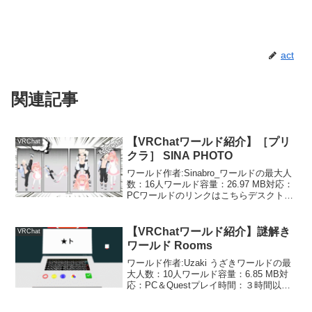
act
関連記事
【VRChatワールド紹介】［プリ
VRChat
クラ］ SINA PHOTO
ワールド作者:Sinabro_ワールドの最大人
数：16人ワールド容量：26.97 MB対応：
PCワールドのリンクはこちらデスクトッ
プでもアバターがポーズをとってくれる
プリクラが撮れるワールドです。プリク
ラが撮れるワールドはほかにもたくさん
【VRChatワールド紹介】謎解き
VRChat
あ...
ワールド Rooms
ワールド作者:Uzaki うざきワールドの最
大人数：10人ワールド容量：6.85 MB対
応：PC＆Questプレイ時間：３時間以上
ワールドのリンクはこちらたくさんの謎
を正しい順番で解いて部屋から脱出する