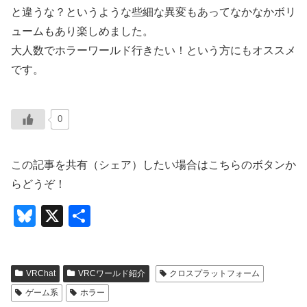
と違うな？というような些細な異変もあってなかなかボリ
ュームもあり楽しめました。
大人数でホラーワールド行きたい！という方にもオススメ
です。
0
この記事を共有（シェア）したい場合はこちらのボタンか
らどうぞ！
Bl
X
共
u
有
e
VRChat
VRCワールド紹介
クロスプラットフォーム
sk
ゲーム系
ホラー
y