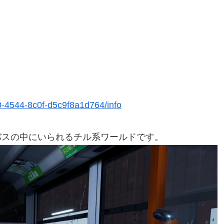
0-4544-8c0f-d5c9f8a1d764/info
バスの中にいられるチル系ワールドです。