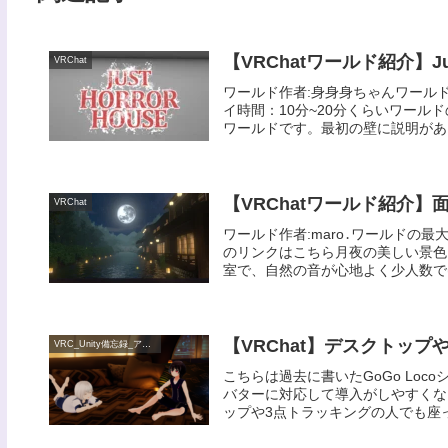
【VRChatワールド紹介】Just 
VRChat
ワールド作者:身身身ちゃんワールドの最
イ時間：10分~20分くらいワー
ワールドです。最初の壁に説明がある
【VRChatワールド紹介】面
VRChat
ワールド作者:maro․ワールドの最大
のリンクはこちら月夜の美しい景色
室で、自然の音が心地よく少人数でゆ
【VRChat】デスクトッ
VRC_Unity備忘録_アバター
こちらは過去に書いたGoGo Lo
バターに対応して導入がしやすくなり
ップや3点トラッキングの人でも座った