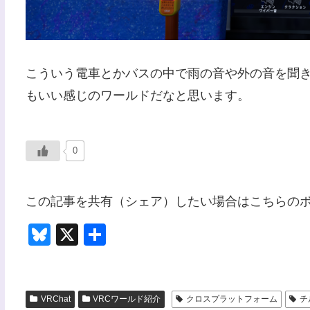
こういう電車とかバスの中で雨の音や外の音を聞き
もいい感じのワールドだなと思います。
0
この記事を共有（シェア）したい場合はこちらの
Bl
X
共
u
有
e
sk
VRChat
VRCワールド紹介
クロスプラットフォーム
チ