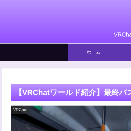
VRC
ホーム
【VRChatワールド紹介】最終バス（
VRChat