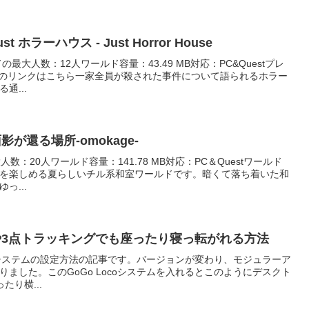
ホラーハウス - Just Horror House
大人数：12人ワールド容量：43.49 MB対応：PC&Questプレ
ルドのリンクはこちら一家全員が殺された事件について語られるホラー
通...
影が還る場所-omokage-
人数：20人ワールド容量：141.78 MB対応：PC＆Questワールド
を楽しめる夏らしいチル系和室ワールドです。暗くて落ち着いた和
っ...
プや3点トラッキングでも座ったり寝っ転がれる方法
coシステムの設定方法の記事です。バージョンが変わり、モジュラーア
ました。このGoGo Locoシステムを入れるとこのようにデスクト
り横...