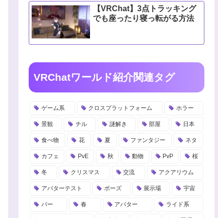
【VRChat】3点トラッキング
でも座ったり寝っ転がる方法
VRChatワールド紹介関連タグ
ゲーム系
クロスプラットフォーム
ホラー
景観
チル
謎解き
部屋
日本
食べ物
花
夏
ファンタジー
ネタ
カフェ
PvE
秋
動物
PvP
桜
冬
クリスマス
交流
アクアリウム
アバターテスト
ポーズ
展示場
宇宙
バー
春
アバター
ライド系