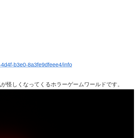
-4d4f-b3e0-8a3fe9dfeee4/info
気が怪しくなってくるホラーゲームワールドです。