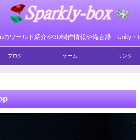
hatのワールド紹介や3D制作情報や備忘録｜Unity・Ble
ブログ
ゲーム
リンク
op