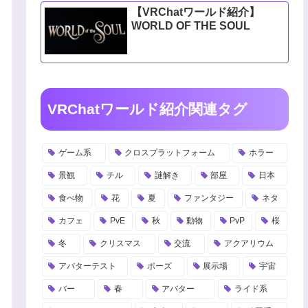
【VRChatワールド紹介】
WORLD OF THE SOUL
VRChatワールド紹介関連タグ
ゲーム系
クロスプラットフォーム
ホラー
景観
チル
謎解き
部屋
日本
食べ物
花
夏
ファンタジー
ネタ
カフェ
PvE
秋
動物
PvP
桜
冬
クリスマス
交流
アクアリウム
アバターテスト
ポーズ
展示場
宇宙
バー
春
アバター
ライド系