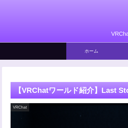
VRC
ホーム
【VRChatワールド紹介】Last St
VRChat