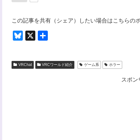
この記事を共有（シェア）したい場合はこちらの
Bl
X
共
u
有
e
sk
VRChat
VRCワールド紹介
ゲーム系
ホラー
y
スポン