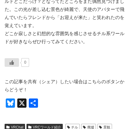
ルドどこだっけ？となってたところをまた偶然見つけまし
た。この光が差し込む景色が綺麗で、天使のアバターで飛
んでいたらフレンドから「お迎えが来た」と笑われたのを
覚えています。
どこか寂しさと幻想的な雰囲気を感じさせるチル系ワール
ドが好きならぜひ行ってみてください。
0
この記事を共有（シェア）したい場合はこちらのボタンか
らどうぞ！
Bl
X
共
u
有
e
VRChat
VRCワールド紹介
チル
廃墟
景観