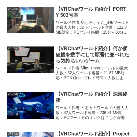
な謎解きワールドです。ギミックはグロ
ーバルなので誰かが正解を入力すれば先
【VRChatワールド紹介】FORT
VRChat
に進...
Y 503号室
ワールド作者:やしろちゃん_846ワールド
の最大人数：32 人ワールド容量：122.3
MB対応：PCプレイ時間：15分～30分ワ
ールドのリンクはこちら部屋から見える
海…あの海へはどうやって行くのだろ
う？部屋にある謎を解いて海へ行く謎解
【VRChatワールド紹介】何か価
VRChat
きワ...
値観を数字にして順番に並べれた
ら気持ちいいゲーム
ワールド作者:Mimi sippoワールドの最大
人数：32人ワールド容量：11.87 MB対
応：PC＆Questプレイ時間：人数による
けど、1周5分～10分くらい？ワールドの
リンクはこちらワールドのタイトル通
り、何か価値観を数字にして順番に...
【VRChatワールド紹介】深海終
VRChat
夜
ワールド作者:＊るう＊ワールドの最大人
数：32人ワールド容量：206.81 MB対
応：PCワールドのリンクはこちら深海の
中にある綺麗なバーのワールドです。最
初は何もない場所からスタートします。
梯子をUseすると、深海のバーへ行けま
【VRChatワールド紹介】Project
VRChat