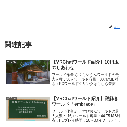
act
関連記事
【VRChatワールド紹介】10円玉
VRChat
のしあわせ
ワールド作者:さくらめさんワールドの最
大人数：30人ワールド容量：88.47MB対
応：PCワールドのリンクはこちら昔懐か
しい駄菓子屋の雰囲気を味わえるワール
ドです。今じゃ駄菓子屋ってあまり見な
いですよね。田舎にあって、優しそうな
【VRChatワールド紹介】謎解き
VRChat
おばあちゃん...
ワールド「embrace」
ワールド作者:たけすぴおんワールドの最
大人数： 16人ワールド容量：44.75 MB対
応：PCプレイ時間：20～30分ワールドの
リンクはこちら難易度優しめのシンプル