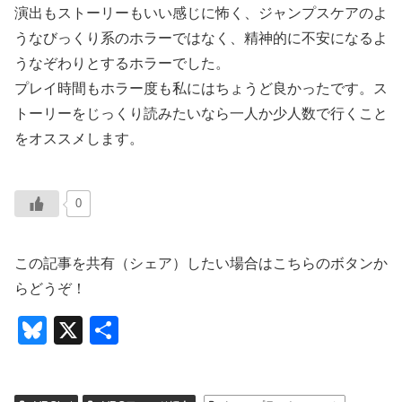
演出もストーリーもいい感じに怖く、ジャンプスケアのよ
うなびっくり系のホラーではなく、精神的に不安になるよ
うなぞわりとするホラーでした。
プレイ時間もホラー度も私にはちょうど良かったです。ス
トーリーをじっくり読みたいなら一人か少人数で行くこと
をオススメします。
0
この記事を共有（シェア）したい場合はこちらのボタンか
らどうぞ！
Bl
X
共
u
有
e