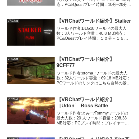
応：PC&Questプレイ時間：10分~20分く
らいワールドのリンクはこちら一家全員
が殺された事件について語られるホラー
ワールドです。最初の壁に説明がある
【VRChatワールド紹介】Stalker
VRChat
通...
ワールド作者:BLG18ワールドの最大人
数：3人ワールド容量：40.8 MB対応：
PC&Questプレイ時間：１０分～１５分
くらいワールドのリンクはこちら何やら
不気味な化け物がお家に・・・ジャンプ
スケア多めのホラーワールドです。基本
的にキラ...
【VRChatワールド紹介】
VRChat
9CFF77
ワールド作者:otoma_ワールドの最大人
数：32人ワールド容量：69.18 MB対応：
PCワールドのリンクはこちら自然の景色
と音が癒される部屋とカフェのワールド
です。自然が多い景色で、部屋とカフェ
が一緒になったワールドです。シンプル
【VRChatワールド紹介】
VRChat
だけど...
［Udon］ Boss Battle
ワールド作者:とみー⁄Tommyワールドの
最大人数：20 人ワールド容量：208.38
MB対応：PCプレイ時間：プレイヤーの
人数とボスの体力によるが、1周5分~10
分くらいワールドのリンクはこちら人は
ボス、それ以外は冒険者として戦う「ボ