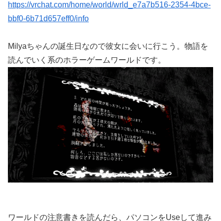
https://vrchat.com/home/world/wrld_e7a7b516-2354-4bce-
bbf0-6b71d657eff0/info
Milyaちゃんの誕生日なので彼女に会いに行こう。物語を
読んでいく系のホラーゲームワールドです。
ワールドの注意書きを読んだら、パソコンをUseして進み