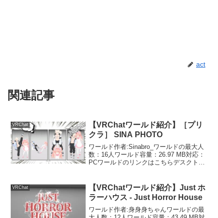
act
関連記事
【VRChatワールド紹介】［プリ
VRChat
クラ］ SINA PHOTO
ワールド作者:Sinabro_ワールドの最大人
数：16人ワールド容量：26.97 MB対応：
PCワールドのリンクはこちらデスクトッ
プでもアバターがポーズをとってくれる
プリクラが撮れるワールドです。プリク
ラが撮れるワールドはほかにもたくさん
【VRChatワールド紹介】Just ホ
VRChat
あ...
ラーハウス - Just Horror House
ワールド作者:身身身ちゃんワールドの最
大人数：12人ワールド容量：43.49 MB対