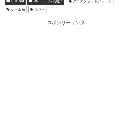
VRChat
VRCワールド紹介
クロスプラットフォーム
sk
ゲーム系
ホラー
y
スポンサーリンク