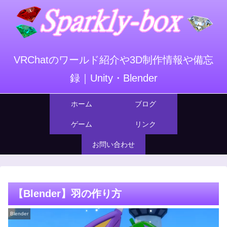
VRChatのワールド紹介や3D制作情報や備忘
録｜Unity・Blender
ホーム
ブログ
ゲーム
リンク
お問い合わせ
【Blender】羽の作り方
Blender