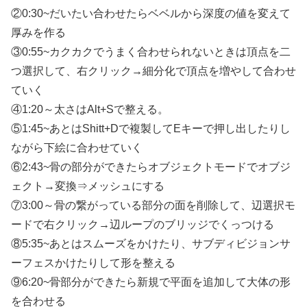
②0:30~だいたい合わせたらベベルから深度の値を変えて
厚みを作る
③0:55~カクカクでうまく合わせられないときは頂点を二
つ選択して、右クリック→細分化で頂点を増やして合わせ
ていく
④1:20～太さはAlt+Sで整える。
⑤1:45~あとはShitt+Dで複製してEキーで押し出したりし
ながら下絵に合わせていく
⑥2:43~骨の部分ができたらオブジェクトモードでオブジ
ェクト→変換⇒メッシュにする
⑦3:00～骨の繋がっている部分の面を削除して、辺選択モ
ードで右クリック→辺ループのブリッジでくっつける
⑧5:35~あとはスムーズをかけたり、サブディビジョンサ
ーフェスかけたりして形を整える
⑨6:20~骨部分ができたら新規で平面を追加して大体の形
を合わせる