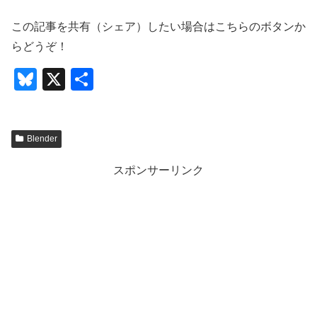
この記事を共有（シェア）したい場合はこちらのボタンか
らどうぞ！
Bl
X
共
u
有
e
Blender
sk
y
スポンサーリンク