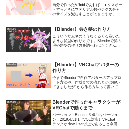
自分で作ったVRoidであれば、エクスポー
トするときにマテリアル数やテクスチャ
のサイズを減らすことができますが、他
の人が作ったモデルだとマテリアル数や
テクスチャサイズが大きかったりします
よね。VRChatのパフォーマンスランクが
【Blender】巻き髪の作り方
Blender
Very P...
こういうサムネのようなくるくる巻いた
ような髪型の作り方です。Blenderで髪の
毛や髪型の作り方を調べればたくさん出
てきますが、こういう髪ってどうやって
作るんだろう？と思ったんですよね。そ
もそも名前はなんなのでしょう？巻き
髪、縦ロール、ドリ...
【Blender】VRChatアバターの
Blender
作り方
今までBlenderで自作アバターのアップロ
ード方法や、作成までの流れとかは書い
てきましたが1から作る方法って書いてこ
なかったんですよね。でもモデリングっ
てシンプルなものでも数か月から1年くら
いかかるんですよ。なのでそれを説明す
Blenderで作ったキャラクターが
Blender
るとなると1...
VRChatで動くまで
バージョン：Blender 3.4Unityバージョ
ン：2019.4.31f1（VCC対応）VRChat：
ランクがNew User以上であること今回や
ってみたことと、苦戦したところ、次回