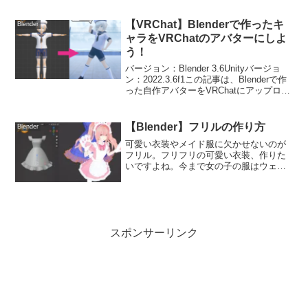
に使えそうなところをメモしていきま
す。※キャラクターモ...
【VRChat】Blenderで作ったキ
Blender
ャラをVRChatのアバターにしよ
う！
バージョン：Blender 3.6Unityバージョ
ン：2022.3.6f1この記事は、Blenderで作
った自作アバターをVRChatにアップロー
ドしたい！という方向けです。キャラク
ターのモデリング、作り方については簡
単なものならこちらに...
【Blender】フリルの作り方
Blender
可愛い衣装やメイド服に欠かせないのが
フリル。フリフリの可愛い衣装、作りた
いですよね。今まで女の子の服はウェイ
トが面倒だったので避けがちでしたが、
今回メイド服の女の子を作ったので、自
分用にフリルの作り方を残すことにしま
した。Blenderのバ...
スポンサーリンク