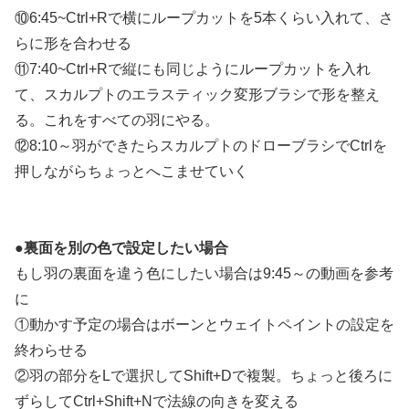
⑩6:45~Ctrl+Rで横にループカットを5本くらい入れて、さ
らに形を合わせる
⑪7:40~Ctrl+Rで縦にも同じようにループカットを入れ
て、スカルプトのエラスティック変形ブラシで形を整え
る。これをすべての羽にやる。
⑫8:10～羽ができたらスカルプトのドローブラシでCtrlを
押しながらちょっとへこませていく
●裏面を別の色で設定したい場合
もし羽の裏面を違う色にしたい場合は9:45～の動画を参考
に
①動かす予定の場合はボーンとウェイトペイントの設定を
終わらせる
②羽の部分をLで選択してShift+Dで複製。ちょっと後ろに
ずらしてCtrl+Shift+Nで法線の向きを変える