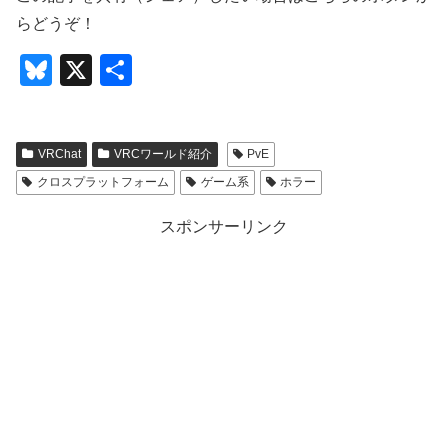
らどうぞ！
Bl
X
共
u
有
e
VRChat
VRCワールド紹介
PvE
sk
クロスプラットフォーム
ゲーム系
ホラー
y
スポンサーリンク