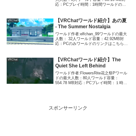
応：PCプレイ時間：1時間ワールドのリ
ンクはこちらクリアすれば残りの人生を
遊んで暮らせる！？制限時間60分の謎解
きゲームワールドです。途中参加ができ
【VRChatワールド紹介】あの夏
VRChat
ないので、...
- The Summer Nostalgia
ワールド作者:elfchan_99ワールドの最大
人数： 32人ワールド容量：42.92MB対
応：PCのみワールドのリンクはこちら日
本の田舎の駅をイメージさせるワールド
です。風鈴の音と夏の日差しの感じがい
いですね。駅のごみ箱…よく見るとBle...
【VRChatワールド紹介】The
VRChat
Quiet She Left Behind
ワールド作者:FlowersRite花之祭Pワール
ドの最大人数：80人ワールド容量：
554.78 MB対応：PCプレイ時間：１時間
～１時間半くらいワールドのリンクはこ
ちらこの屋敷で起こった出来事を解き明
かしていくストーリーがメインのワール
ド...
スポンサーリンク