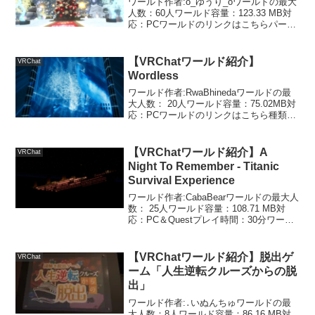
ワールド作者:o_ゆうり_oワールドの最大
人数：60人ワールド容量：123.33 MB対
応：PCワールドのリンクはこちらパーテ
ィクルが綺麗なクリスマスのワールドで
す。以前、同じワールド作者さんで、ハ
ロウィンのワールドも紹介したことがあ
【VRChatワールド紹介】
VRChat
ります...
Wordless
ワールド作者:RwaBhinedaワールドの最
大人数： 20人ワールド容量：75.02MB対
応：PCワールドのリンクはこちら種類
別…アクアリウムでいいんでしょうか？
魚がたくさんいるワールドならアクアリ
ウムってことにします（雑）ワールドの
【VRChatワールド紹介】A
VRChat
雰囲...
Night To Remember - Titanic
Survival Experience
ワールド作者:CabaBearワールドの最大人
数： 25人ワールド容量：108.71 MB対
応：PC＆Questプレイ時間：30分ワール
ドのリンクはこちらあの有名な映画、タ
イタニックの体験ができるワールドで
す。※このワールドはかなりVR酔い...
【VRChatワールド紹介】脱出ゲ
VRChat
ーム「人生逆転クルーズからの脱
出」
ワールド作者:․いぬんちゅワールドの最
大人数：8人ワールド容量：86.16 MB対