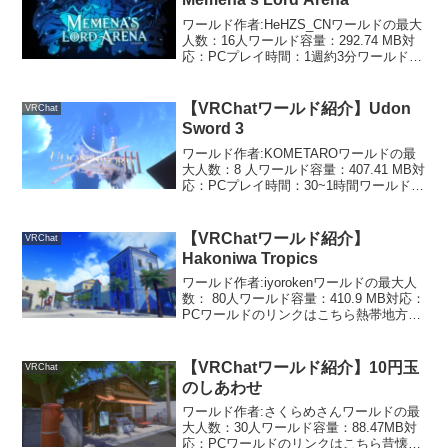
ワールド作者:HeHZS_CNワールドの最大
人数：16人ワールド容量：292.74 MB対
応：PCプレイ時間：1週約3分ワールドの
リンクはこちら制限時間内に敵を倒すか
逃げ切れば勝ち！みんなで協力して戦う
PvEゲームワールドです。プレイヤー
【VRChatワールド紹介】Udon
VRChat
は...
Sword 3
ワールド作者:KOMETAROワールドの最
大人数：8 人ワールド容量：407.41 MB対
応：PCプレイ時間：30~1時間ワールドの
リンクはこちら最大4人までエントリーで
きるフレンドと協力してボスを倒すRPG
ゲームワールドです。最初に言語を...
【VRChatワールド紹介】
VRChat
Hakoniwa Tropics
ワールド作者:iyorokenワールドの最大人
数： 80人ワールド容量：410.9 MB対応：
PCワールドのリンクはこちら熱帯地方の
ような廃墟のようなファンタジーのよう
な…バラバラになった鏡の破片（？）を
見つけていくワールドです。地図が置
【VRChatワールド紹介】10円玉
VRChat
い...
のしあわせ
ワールド作者:さくらめさんワールドの最
大人数：30人ワールド容量：88.47MB対
応：PCワールドのリンクはこちら昔懐か