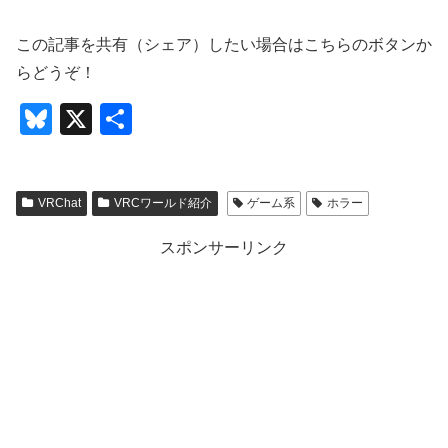
この記事を共有（シェア）したい場合はこちらのボタンか
らどうぞ！
Bl
X
共
u
有
e
VRChat
VRCワールド紹介
ゲーム系
ホラー
sk
y
スポンサーリンク