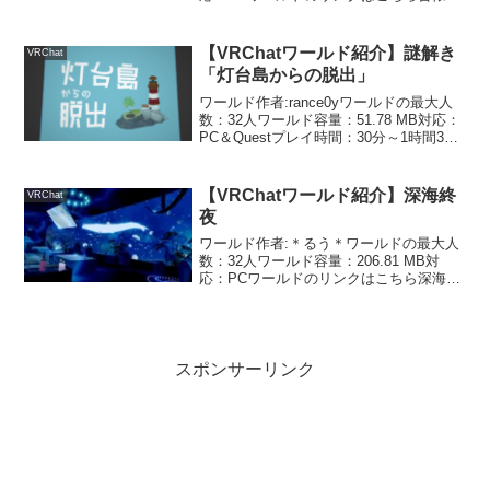
しい駄菓子屋の雰囲気を味わえるワール
ドです。今じゃ駄菓子屋ってあまり見な
いですよね。田舎にあって、優しそうな
【VRChatワールド紹介】謎解き
VRChat
おばあちゃん...
「灯台島からの脱出」
ワールド作者:rance0yワールドの最大人
数：32人ワールド容量：51.78 MB対応：
PC＆Questプレイ時間：30分～1時間30
分ワールドのリンクはこちら灯台に隠さ
れた謎を解き明かして、灯台島から脱出
する謎解きワールドです。最初に説...
【VRChatワールド紹介】深海終
VRChat
夜
ワールド作者:＊るう＊ワールドの最大人
数：32人ワールド容量：206.81 MB対
応：PCワールドのリンクはこちら深海の
中にある綺麗なバーのワールドです。最
初は何もない場所からスタートします。
梯子をUseすると、深海のバーへ行けま
す。食べ物...
スポンサーリンク