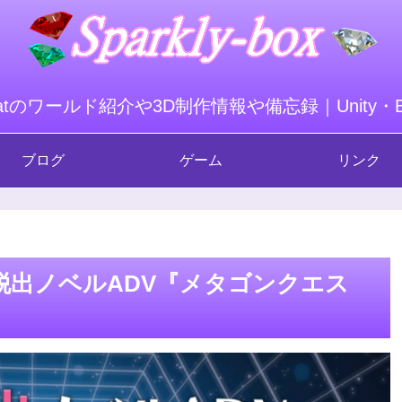
hatのワールド紹介や3D制作情報や備忘録｜Unity・Ble
ブログ
ゲーム
リンク
き脱出ノベルADV『メタゴンクエス