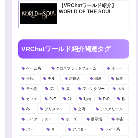
【VRChatワールド紹介】
WORLD OF THE SOUL
VRChatワールド紹介関連タグ
ゲーム系
クロスプラットフォーム
ホラー
景観
チル
謎解き
部屋
日本
食べ物
花
夏
ファンタジー
ネタ
カフェ
PvE
秋
動物
PvP
桜
冬
クリスマス
交流
アクアリウム
アバターテスト
ポーズ
展示場
宇宙
バー
春
アバター
ライド系