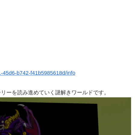
1-45d6-b742-f41b5985618d/info
ーリーを読み進めていく謎解きワールドです。