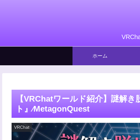
VRC
ホーム
【VRChatワールド紹介】謎解
ト』⁄MetagonQuest
VRChat