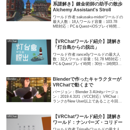
書きが...
系謎解き】錬金術師の助手の散歩
Alchemy Assistant's Stroll
ワールド作者:sakusaku-midoriワールドの
最大人数：18人ワールド容量：103.78
MB対応：PC＆Quest+iOSプレイ時間：
30分～1時間ワールドのリンクはこちら錬
金術師の師匠からの依頼をこなしていく
探索系謎解きワールド...
【VRChatワールド紹介】謎解き
VRChat
「灯台島からの脱出」
ワールド作者:rance0yワールドの最大人
数：32人ワールド容量：51.78 MB対応：
PC＆Questプレイ時間：30分～1時間30
分ワールドのリンクはこちら灯台に隠さ
れた謎を解き明かして、灯台島から脱出
する謎解きワールドです。最初に説...
Blenderで作ったキャラクターが
Blender
VRChatで動くまで
バージョン：Blender 3.4Unityバージョ
ン：2019.4.31f1（VCC対応）VRChat：
ランクがNew User以上であること今回や
ってみたことと、苦戦したところ、次回
に使えそうなところをメモしていきま
す。※キャラクターモ...
【VRChatワールド紹介】謎解き
VRChat
ワールド：ナンバーズ・コリドー
ワールド作者:Trimallyワールドの最大人