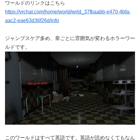
ワールドのリンクはこちら
https://vrchat.com/home/world/wrld_37fbaabb-e470-4bfa-
aac2-eae63d36f26d/info
ジャンプスケア多め、章ごとに雰囲気が変わるホラーワー
ルドです。
このワールドはすべて英語です。英語が読めなくてもなん