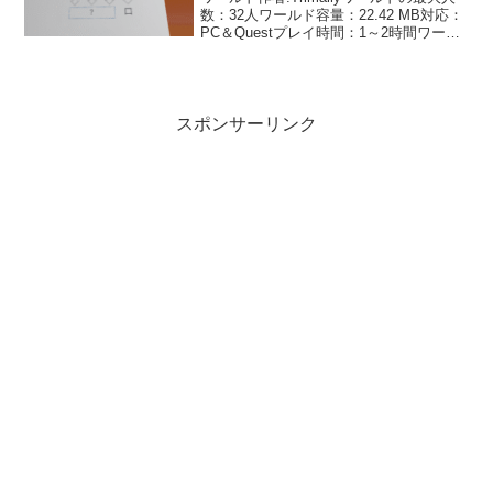
数：32人ワールド容量：22.42 MB対応：
PC＆Questプレイ時間：1～2時間ワール
ドのリンクはこちら答えはすべて数字で
入力する謎解きワールドです。ギミック
はローカルです。QvPenで書い...
スポンサーリンク