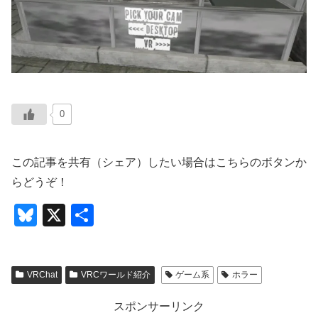
0
この記事を共有（シェア）したい場合はこちらのボタンか
らどうぞ！
Bl
X
共
u
有
e
VRChat
VRCワールド紹介
ゲーム系
ホラー
sk
y
スポンサーリンク