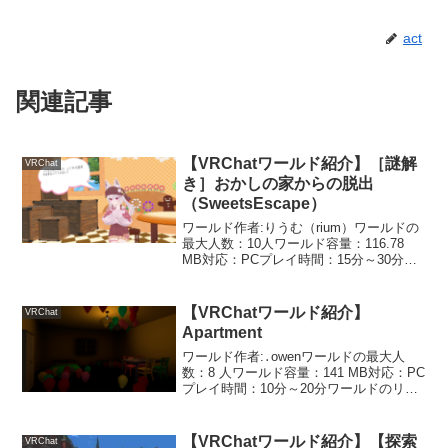
act
関連記事
【VRChatワールド紹介】［謎解
VRChat
き］おかしの家からの脱出
（SweetsEscape）
ワールド作者:りうむ（rium）ワールドの
最大人数：10人ワールド容量：116.78
MB対応：PCプレイ時間：15分～30分く
らいワールドのリンクはこちらお菓子の
家に閉じ込められたカリンちゃんと一緒
に脱出しよう！難易度優しめの謎解きワ
【VRChatワールド紹介】
VRChat
ール...
Apartment
ワールド作者:․owenワールドの最大人
数：8 人ワールド容量：141 MB対応：PC
プレイ時間：10分～20分ワールドのリン
クはこちら暗いアパートから脱出するシ
ョートホラーワールドです。最初はロー
ポリな公園からのスタート。英語で注意
【VRChatワールド紹介】【探索
VRChat