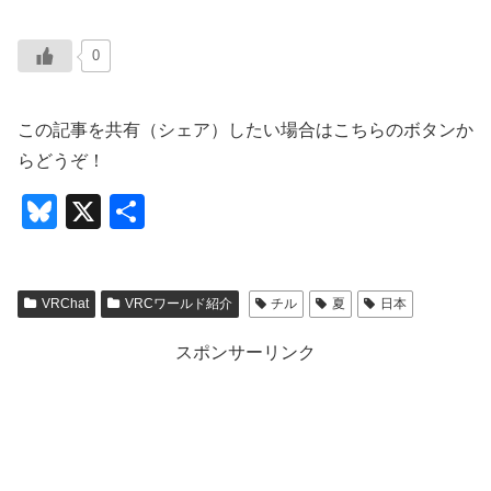
0
この記事を共有（シェア）したい場合はこちらのボタンか
らどうぞ！
Bl
X
共
u
有
e
VRChat
VRCワールド紹介
チル
夏
日本
sk
y
スポンサーリンク