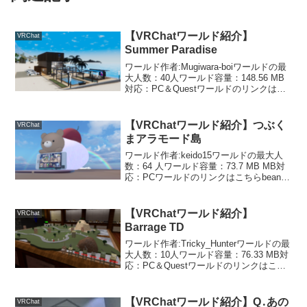
【VRChatワールド紹介】
VRChat
Summer Paradise
ワールド作者:Mugiwara-boiワールドの最
大人数：40人ワールド容量：148.56 MB
対応：PC＆Questワールドのリンクはこ
ちら夏だ！海だ！ウォータースライダー
だ！色んな乗り物や遊び道具が置いてあ
る綺麗な海のワールドです。広く...
【VRChatワールド紹介】つぶく
VRChat
まアラモード島
ワールド作者:keido15ワールドの最大人
数：64 人ワールド容量：73.7 MB MB対
応：PCワールドのリンクはこちらbean
jamさんが製作された可愛いつぶくまのア
バターや服やアクセサリーなどが展示さ
れているワールドです。bean...
【VRChatワールド紹介】
VRChat
Barrage TD
ワールド作者:Tricky_Hunterワールドの最
大人数：10人ワールド容量：76.33 MB対
応：PC＆Questワールドのリンクはこち
らプレイヤー自身も中に入って遊べるタ
ワーディフェンスゲームワールドです。
ワールドに入るとチュートリア...
【VRChatワールド紹介】Q․あの
VRChat