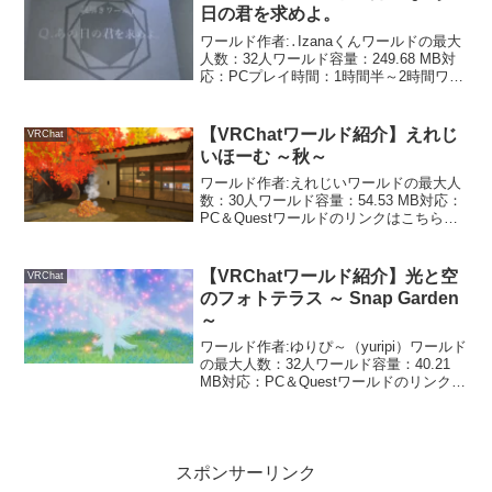
日の君を求めよ。
ワールド作者:․Izanaくんワールドの最大
人数：32人ワールド容量：249.68 MB対
応：PCプレイ時間：1時間半～2時間ワー
ルドのリンクはこちら記憶から消えてし
まった「君」を探すためのストーリー付
きチル系謎解きワールドです。見た目は
【VRChatワールド紹介】えれじ
VRChat
景...
いほーむ ～秋～
ワールド作者:えれじいワールドの最大人
数：30人ワールド容量：54.53 MB対応：
PC＆Questワールドのリンクはこちら秋
っぽい雰囲気でフレンドと焼き芋をした
りのんびりおしゃべりをするのにおすす
めな紅葉に囲まれた家です。紅葉が綺麗
【VRChatワールド紹介】光と空
VRChat
で落ち...
のフォトテラス ～ Snap Garden
～
ワールド作者:ゆりぴ～（yuripi）ワールド
の最大人数：32人ワールド容量：40.21
MB対応：PC＆Questワールドのリンクは
こちら自分の好きな組み合わせで背景や
パーティクルを設定できる写真撮影向け
ワールドです。いい感じにアバター改...
スポンサーリンク