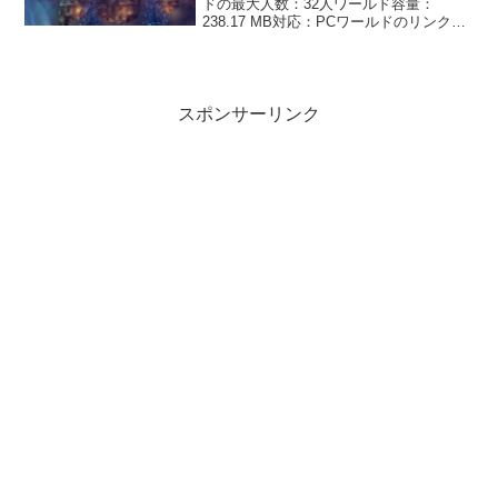
ドの最大人数：32人ワールド容量：
238.17 MB対応：PCワールドのリンクは
こちら雪や星空が綺麗な冬のチルワール
ドです。私の個人的おすすめのワールド
作者、Charlotte（シャル）さんの...
スポンサーリンク