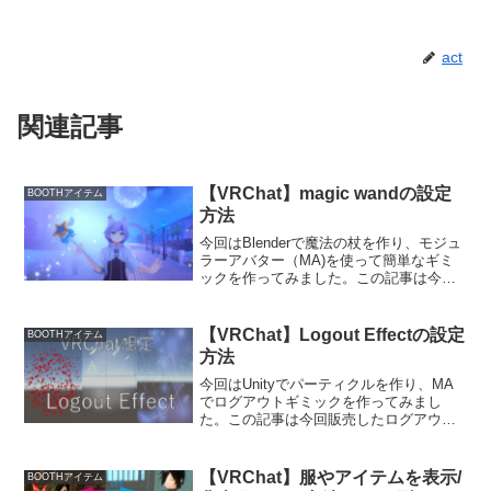
act
関連記事
【VRChat】magic wandの設定
BOOTHアイテム
方法
今回はBlenderで魔法の杖を作り、モジュ
ラーアバター（MA)を使って簡単なギミ
ックを作ってみました。この記事は今回
販売したmagic wandの設定方法です。
MAのギミックの作り方は書いていませ
ん。magic wandはこちらから。今回...
【VRChat】Logout Effectの設定
BOOTHアイテム
方法
今回はUnityでパーティクルを作り、MA
でログアウトギミックを作ってみまし
た。この記事は今回販売したログアウト
エフェクトの設定方法です。ログアウト
エフェクトはこちらから。まずはじめに
すでにVCCからアバターをアップロード
【VRChat】服やアイテムを表示/
BOOTHアイテム
できるまでの準備が...