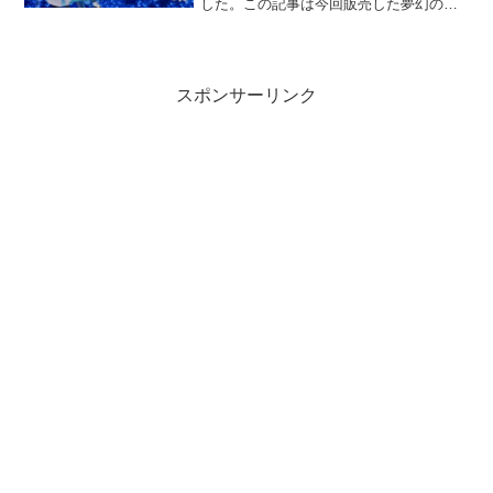
した。この記事は今回販売した夢幻の渡
り蝶の設定方法です。3Dアクセ夢幻の渡
り蝶はこちらから。リンク：まずはじめ
にすでにVCCからアバターをアップロー
ドできるまで...
スポンサーリンク