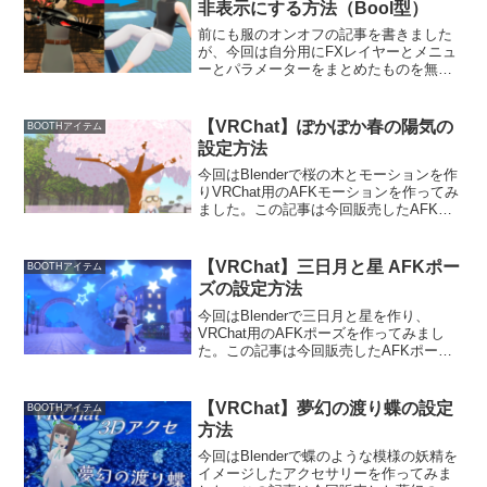
非表示にする方法（Bool型）
前にも服のオンオフの記事を書きました
が、今回は自分用にFXレイヤーとメニュ
ーとパラメーターをまとめたものを無料
配布しましたので、それを使ったアイテ
ムのオンオフのやり方を説明します。こ
んな感じでメニューからアイテムのオン
【VRChat】ぽかぽか春の陽気の
BOOTHアイテム
オフを切り替えることが...
設定方法
今回はBlenderで桜の木とモーションを作
りVRChat用のAFKモーションを作ってみ
ました。この記事は今回販売したAFKポ
ーズの導入（設定）方法です。桜のAFK
モーションはBoothで販売中です！動画に
出てきたアバターはこちらまずはじめ...
【VRChat】三日月と星 AFKポー
BOOTHアイテム
ズの設定方法
今回はBlenderで三日月と星を作り、
VRChat用のAFKポーズを作ってみまし
た。この記事は今回販売したAFKポーズ
の導入（設定）方法です。三日月のAFK
ポーズはこちらから。今回説明に使った
アバターはこちらです。まずはじめにす
【VRChat】夢幻の渡り蝶の設定
BOOTHアイテム
でにVCC...
方法
今回はBlenderで蝶のような模様の妖精を
イメージしたアクセサリーを作ってみま