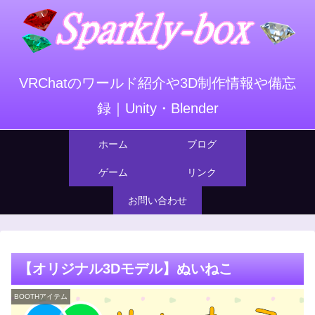
VRChatのワールド紹介や3D制作情報や備忘
録｜Unity・Blender
ホーム
ブログ
ゲーム
リンク
お問い合わせ
【オリジナル3Dモデル】ぬいねこ
BOOTHアイテム