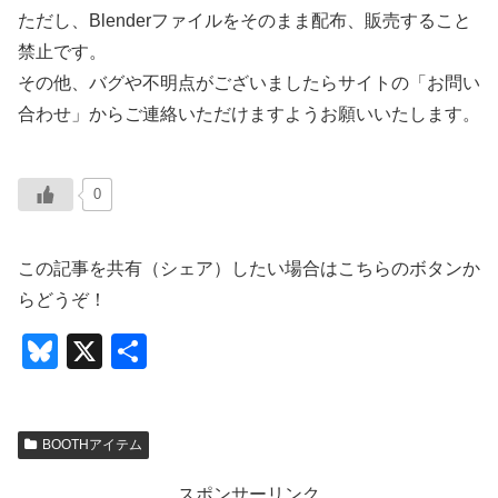
ただし、Blenderファイルをそのまま配布、販売すること
禁止です。
その他、バグや不明点がございましたらサイトの「お問い
合わせ」からご連絡いただけますようお願いいたします。
0
この記事を共有（シェア）したい場合はこちらのボタンか
らどうぞ！
Bl
X
共
u
有
e
BOOTHアイテム
sk
y
スポンサーリンク