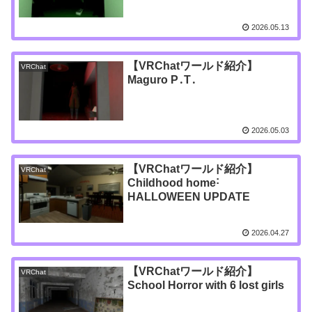
2026.05.13
【VRChatワールド紹介】
VRChat
Maguro P․T․
2026.05.03
【VRChatワールド紹介】
VRChat
Childhood home˸
HALLOWEEN UPDATE
2026.04.27
【VRChatワールド紹介】
VRChat
School Horror with 6 lost girls