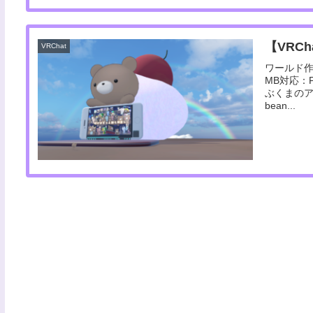
【VRC
VRChat
ワールド作者
MB対応：
ぶくまの
bean...