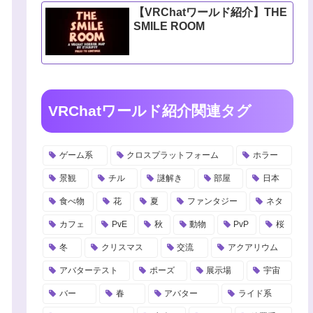
【VRChatワールド紹介】THE
SMILE ROOM
VRChatワールド紹介関連タグ
ゲーム系
クロスプラットフォーム
ホラー
景観
チル
謎解き
部屋
日本
食べ物
花
夏
ファンタジー
ネタ
カフェ
PvE
秋
動物
PvP
桜
冬
クリスマス
交流
アクアリウム
アバターテスト
ポーズ
展示場
宇宙
バー
春
アバター
ライド系