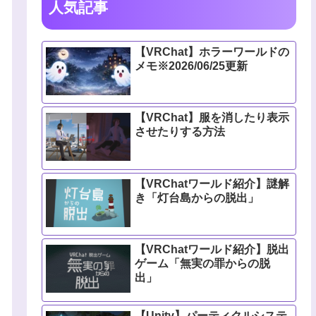
人気記事
【VRChat】ホラーワールドの
メモ※2026/06/25更新
【VRChat】服を消したり表示
させたりする方法
【VRChatワールド紹介】謎解
き「灯台島からの脱出」
【VRChatワールド紹介】脱出
ゲーム「無実の罪からの脱
出」
【Unity】パーティクルシステ