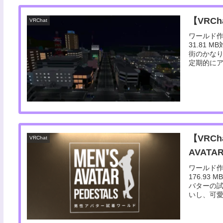
【VRCh
VRChat
ワールド作
31.81
街のかな
定期的にアッ
【VRC
VRChat
AVATAR
ワールド作
176.9
バターの試
いし、可愛い